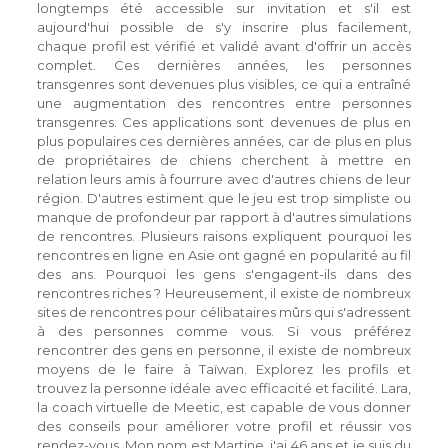
longtemps été accessible sur invitation et s'il est
aujourd'hui possible de s'y inscrire plus facilement,
chaque profil est vérifié et validé avant d'offrir un accès
complet. Ces dernières années, les personnes
transgenres sont devenues plus visibles, ce qui a entraîné
une augmentation des rencontres entre personnes
transgenres. Ces applications sont devenues de plus en
plus populaires ces dernières années, car de plus en plus
de propriétaires de chiens cherchent à mettre en
relation leurs amis à fourrure avec d'autres chiens de leur
région. D'autres estiment que le jeu est trop simpliste ou
manque de profondeur par rapport à d'autres simulations
de rencontres. Plusieurs raisons expliquent pourquoi les
rencontres en ligne en Asie ont gagné en popularité au fil
des ans. Pourquoi les gens s'engagent-ils dans des
rencontres riches ? Heureusement, il existe de nombreux
sites de rencontres pour célibataires mûrs qui s'adressent
à des personnes comme vous. Si vous préférez
rencontrer des gens en personne, il existe de nombreux
moyens de le faire à Taïwan. Explorez les profils et
trouvez la personne idéale avec efficacité et facilité. Lara,
la coach virtuelle de Meetic, est capable de vous donner
des conseils pour améliorer votre profil et réussir vos
rendez-vous. Mon nom est Martine, j'ai 46 ans et je suis du