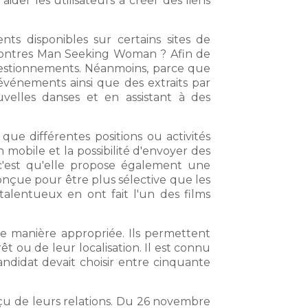
ider les utilisateurs à créer des liens
s disponibles sur certains sites de
contres Man Seeking Woman ? Afin de
uestionnements. Néanmoins, parce que
 événements ainsi que des extraits par
velles danses et en assistant à des
 que différentes positions ou activités
mobile et la possibilité d'envoyer des
 c'est qu'elle propose également une
nçue pour être plus sélective que les
talentueux en ont fait l'un des films
de manière appropriée. Ils permettent
t ou de leur localisation. Il est connu
candidat devait choisir entre cinquante
rçu de leurs relations. Du 26 novembre