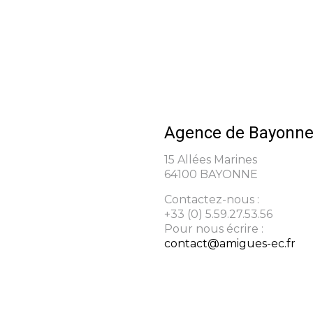
Agence de Bayonn
15 Allées Marines
64100 BAYONNE
Contactez-nous :
+33 (0) 5.59.27.53.56
Pour nous écrire :
contact@amigues-ec.fr