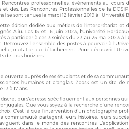
 Rencontres professionnelles, événements au cours d
 et des. Les Rencontres Professionnelles de la DOSIP.
nal se sont tenues le mardi 12 février 2019 à l'Universit
ette édition dédiée aux métiers de l'interprétariat et 
Agnès Aliu. Les 15 et 16 juin 2023, l'Université Borde
és à participer à ces 3 soirées du 23 au 25 mai 2023 à 
 Retrouvez l'ensemble des postes à pourvoir à l'Univ
uelle, mutation ou détachement. Pour découvrir l'Uni
ts de tous horizons.
rche ouverte auprès de ses étudiants et de sa communaut
sciences humaines et d'anglais. Zoosk est un site de
 13 à 17 ans.
re discret qui s'adresse spécifiquement aux personnes qu
onjugales. Que vous soyez à la recherche d'une rencon
hoix. C'est là que l'intervention d'un photographe pro
la communauté partagent leurs histoires, leurs succès 
viguent dans le monde des rencontres. L'application 