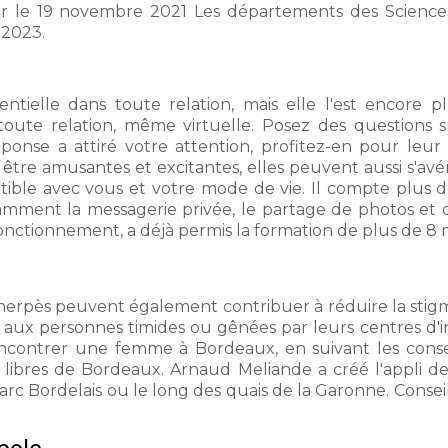
r le 19 novembre 2021 Les départements des Science
 2023.
tielle dans toute relation, mais elle l'est encore plus
toute relation, même virtuelle. Posez des questions s
éponse a attiré votre attention, profitez-en pour le
tre amusantes et excitantes, elles peuvent aussi s'avérer
ble avec vous et votre mode de vie. Il compte plus de 
tamment la messagerie privée, le partage de photos et 
onctionnement, a déjà permis la formation de plus de 8 m
herpès peuvent également contribuer à réduire la stigma
r aux personnes timides ou gênées par leurs centres d'i
ontrer une femme à Bordeaux, en suivant les conseil
ibres de Bordeaux. Arnaud Meliande a créé l'appli de
c Bordelais ou le long des quais de la Garonne. Conseil 