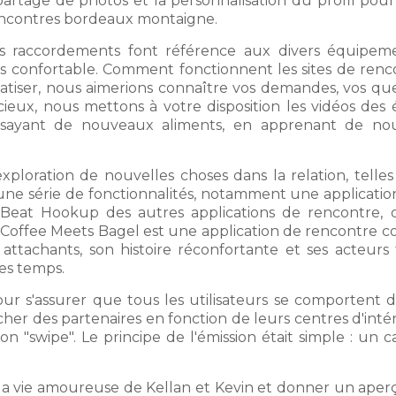
 partage de photos et la personnalisation du profil pour a
rencontres bordeaux montaigne.
 raccordements font référence aux divers équipement
s confortable. Comment fonctionnent les sites de ren
matiser, nous aimerions connaître vos demandes, vos q
écieux, nous mettons à votre disposition les vidéos des
ssayant de nouveaux aliments, en apprenant de nou
exploration de nouvelles choses dans la relation, telles
e série de fonctionnalités, notamment une application 
e Beat Hookup des autres applications de rencontre,
Coffee Meets Bagel est une application de rencontre co
 attachants, son histoire réconfortante et ses acteurs 
les temps.
our s'assurer que tous les utilisateurs se comportent 
er des partenaires en fonction de leurs centres d'intérê
on "swipe". Le principe de l'émission était simple : un 
r la vie amoureuse de Kellan et Kevin et donner un ape