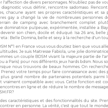
r l'affection de divers personnages. N'oubliez pas de vo
e diagnostic vous définir, rencontre sadomaso. Rencont
s, chacune ayant ses propres caractéristiques et sa pro
ntres gay a changé la vie de nombreuses personnes
errain de camping avec branchement complet plutôt
e dominatrice pulpeuse, expérimentée, installée a B
nir son chien, docile et éduqué. Isa 26 ans, belle j
a : Belle Domina, belle et sexy à la recherche d'un to
BDSM N°1 en France vous vous doutiez bien que vous al
itudes. Je suis Maitresse Fabiola, une jolie dominatrice 
sommes un couple BDSM vivant la majeure partie de l'
z (ou a Paris) pour nos différents jeux hards bdsm. Nous
és lorsque nous trouvons de beaux hommes. On recherch
Prenez votre temps pour faire connaissance avec des par
n plus grand nombre de partenaires potentiels parmi l
it vraiment compatible avec vous. Cette fonction est
encontres en ligne et de réduire le nombre de messages 
DSM.FR?
s caractéristiques et des fonctionnalités du site. Pr
ontrer en personne. La vérité, c'est que tout le monde