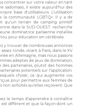
us concentrer sur votre valeur en tant
re sadomaso, il existe aujourd'hui des
pre base d'utilisateurs. L'utilisation
 de la communauté LGBTQ+. Il y a de
 qu'un terrain de camping primitif
ayonne dans le SUD-OUEST. recherche
eune dominatrice parisienne installée
utou pour éducation sm cérébrale.
liez y trouver de nombreuses annonces
assez ronde, vivant à Paris, dans le XV
année en Allemagne, mais nous passons
 sommes adeptes de jeux de domination,
e des partenaires, plutot des hommes
tenaires potentiels sur l'application.
esquels choisir, ce qui augmente vos
 conçue pour permettre aux femmes de
non sollicités qu'elles reçoivent. Que
enez le temps d'apprendre à connaître
 est différent et que la façon dont un