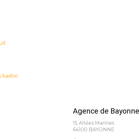
uit
es badoo
Agence de Bayonn
15 Allées Marines
64100 BAYONNE