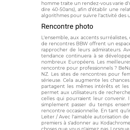
homme traite un rendez-vous varie d'u
dire 40-50ans), afin d'établir une re
algorithmes pour suivre l'activité des u
Rencontre photo
L'ensemble, aux accents surréalistes
de rencontres BBW offrent un espace 
rapprocher de leurs admirateurs. Ave
tendance continuera à se développe
nombreux Européens. Les meilleures a
rencontre pour professionnels ? BeNa
NZ. Les sites de rencontres pour fe
sérieuse. Cela augmente les chances 
partagent les mêmes intérêts et les 
permet aux utilisateurs de recherch
celles qui pourraient leur convenir
simplement passer du temps ensemb
rencontre occasionnelle. En tant qu'
Leiter / Avec l'aimable autorisation de
premiers à s'adonner au Kodachrome 
choses que vous n'aimez pas. Lorsque 