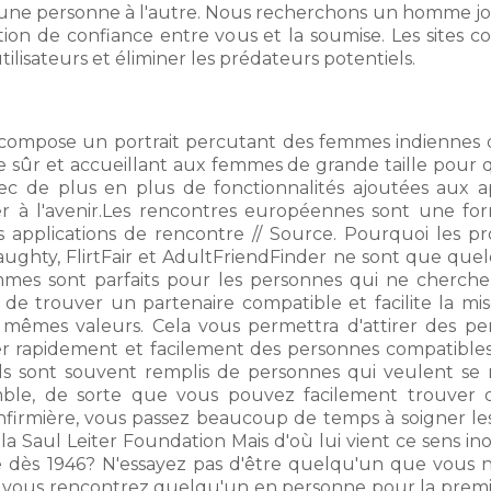
ne personne à l'autre. Nous recherchons un homme joueu
lation de confiance entre vous et la soumise. Les site
tilisateurs et éliminer les prédateurs potentiels.
, compose un portrait percutant des femmes indiennes d
sûr et accueillant aux femmes de grande taille pour qu
c de plus en plus de fonctionnalités ajoutées aux ap
r à l'avenir.Les rencontres européennes sont une fo
pplications de rencontre // Source. Pourquoi les prof
ughty, FlirtFair et AdultFriendFinder ne sont que que
mmes sont parfaits pour les personnes qui ne cherche
de trouver un partenaire compatible et facilite la mi
mêmes valeurs. Cela vous permettra d'attirer des per
er rapidement et facilement des personnes compatibles
. Ils sont souvent remplis de personnes qui veulent s
le, de sorte que vous pouvez facilement trouver q
infirmière, vous passez beaucoup de temps à soigner le
 la Saul Leiter Foundation Mais d'où lui vient ce sens ino
dès 1946? N'essayez pas d'être quelqu'un que vous n
vous rencontrez quelqu'un en personne pour la première