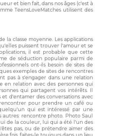
r et bien fait, dans nos âges (c'est à
s comme TeensLoveMatches utilisent des
e la classe moyenne. Les applications
'elles puissent trouver l'amour et se
plications, il est probable que cette
rme de séduction populaire parmi de
essionnels ont-ils besoin de sites de
lques exemples de sites de rencontres
nt pas à s'engager dans une relation
se en relation avec des personnes qui
sonnes qui partagent vos intérêts. Il
 et d'entamer des conversations avec
e rencontrer pour prendre un café ou
uelqu'un qui est intéressé par une
s autres: rencontre photo. Photo Saul
uï de la couleur, lui qui a été l'un des
'êtes pas, ou de prétendre aimer des
 fois, faites-le toujours dans un lieu